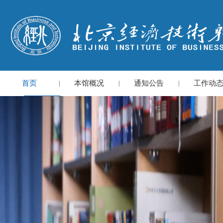
首页
本馆概况
通知公告
工作动
|
|
|