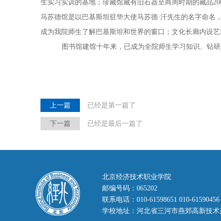
生实习实训的基地；珍藏馆藏有旧石器至商周时期的藏品20
马苏德馆是以巴基斯坦驻华大使马苏德·汗先生的名字命名，目
成为我院师生了解巴基斯坦和世界的窗口；文化长廊内设艺
图书馆建馆十年来，已成为全院师生学习知识、钻研
上一篇
已经是第一篇了
下一篇
已经是最后一篇了
北京经济技术职业学院
邮编号码：065202
联系电话：010-61598651 010-61590456
学校地址：河北省三河市燕郊高新技术