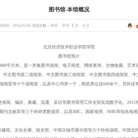
图书馆-本馆概况
时间：2024-05-04
浏览次数：
3036
字号 【
大
小
】
北京经济技术职业学院学院
图书馆简介
29800平方米。是一所集图书借阅、电子阅览、网络查询、文物收藏、艺
借阅室、中文图书第二借阅室、中文图书第三借阅室、中文图书第四借阅室、
室等十个借阅室，以及中心书库一个，阅览席位达600余个。另外还有自习
使借阅、编目、典藏、流通、采访等图书管理工作全部实现数字化。2012年
期刊文献库等三个科研类数据库，以及BBC、国家地理、NHK等知名电
、珍藏馆、文化长廊、校史馆、中国古钱币展示馆等六个特色场馆。中国北纬