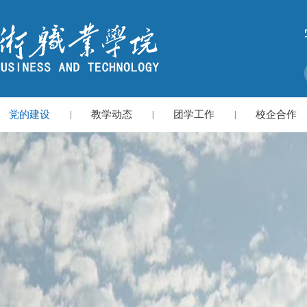
党的建设
教学动态
团学工作
校企合作
|
|
|