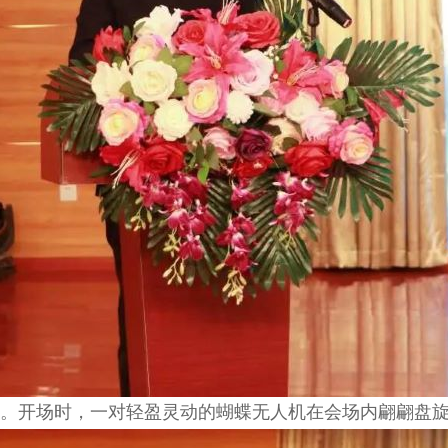
。开场时，一对轻盈灵动的蝴蝶无人机在会场内翩翩盘